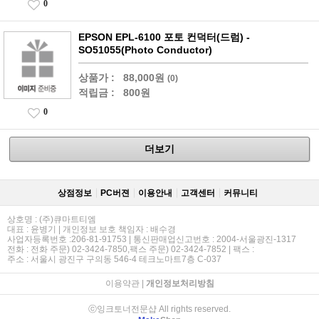
0
EPSON EPL-6100 포토 컨덕터(드럼) -
SO51055(Photo Conductor)
상품가 :
88,000원
(0)
적립금 :
800원
0
더보기
상점정보
PC버젼
이용안내
고객센터
커뮤니티
상호명 : (주)큐마트티엠
대표 : 윤병기 | 개인정보 보호 책임자 : 배수경
사업자등록번호 :206-81-91753 | 통신판매업신고번호 : 2004-서울광진-1317
전화 : 전화 주문) 02-3424-7850,팩스 주문) 02-3424-7852 | 팩스 :
주소 : 서울시 광진구 구의동 546-4 테크노마트7층 C-037
이용약관
|
개인정보처리방침
ⓒ잉크토너전문샵 All rights reserved.