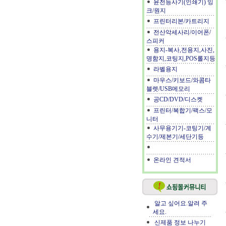
윤전등사기(인쇄기) 잉
크/원지
프린터리본/카트리지
전산악세사리/이어폰/
스피커
용지-복사,전용지,사진,
명함지,코팅지,POS롤지등
라벨용지
마우스/키보드/와콤타
블렛/USB메모리
공CD/DVD/디스켓
프린터/복합기/팩스/모
니터
사무용기기-코팅기/계
수기/제본기/세단기등
.
온라인 견적서
알고 싶어요.알려 주
세요.
신제품 정보 나누기