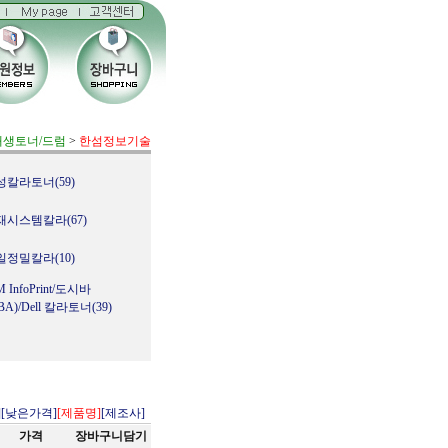
재생토너/드럼
>
한섬정보기술
성칼라토너(59)
재시스템칼라(67)
일정밀칼라(10)
M InfoPrint/도시바
BA)/Dell 칼라토너(39)
]
[낮은가격]
[제품명]
[제조사]
가격
장바구니담기