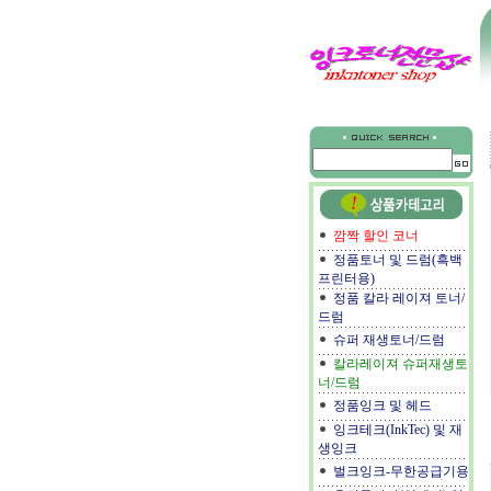
깜짝 할인 코너
정품토너 및 드럼(흑백
프린터용)
정품 칼라 레이져 토너/
드럼
슈퍼 재생토너/드럼
칼라레이져 슈퍼재생토
너/드럼
정품잉크 및 헤드
잉크테크(InkTec) 및 재
생잉크
벌크잉크-무한공급기용