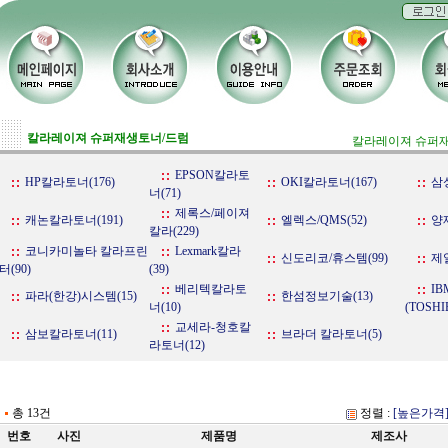
칼라레이져 슈퍼재생토너/드럼
칼라레이져 슈퍼
EPSON칼라토
HP칼라토너(176)
OKI칼라토너(167)
삼
너(71)
제록스/페이져
캐논칼라토너(191)
엘렉스/QMS(52)
양
칼라(229)
코니카미놀타 칼라프린
Lexmark칼라
신도리코/휴스템(99)
제
터(90)
(39)
베리텍칼라토
IB
파라(한강)시스템(15)
한섬정보기술(13)
너(10)
(TOSHI
교세라-청호칼
삼보칼라토너(11)
브라더 칼라토너(5)
라토너(12)
총 13건
정렬 :
[높은가격
번호
사진
제품명
제조사