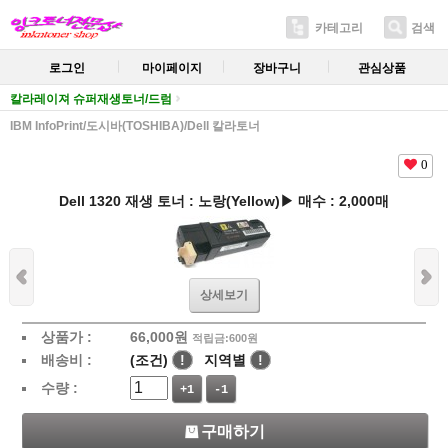
카테고리
검색
로그인
마이페이지
장바구니
관심상품
칼라레이져 슈퍼재생토너/드럼
IBM InfoPrint/도시바(TOSHIBA)/Dell 칼라토너
0
Dell 1320 재생 토너 : 노랑(Yellow)▶ 매수 : 2,000매
상세보기
상품가 :
66,000
원
적립금:600원
배송비 :
(조건)
!
지역별
!
수량 :
+1
-1
구매하기