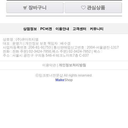
장바구니
관심상품
상점정보
PC버젼
이용안내
고객센터
커뮤니티
상호명 : (주)큐마트티엠
대표 : 윤병기 | 개인정보 보호 책임자 : 배수경
사업자등록번호 :206-81-91753 | 통신판매업신고번호 : 2004-서울광진-1317
전화 : 전화 주문) 02-3424-7850,팩스 주문) 02-3424-7852 | 팩스 :
주소 : 서울시 광진구 구의동 546-4 테크노마트7층 C-037
이용약관
|
개인정보처리방침
ⓒ잉크토너전문샵 All rights reserved.
Make
Shop