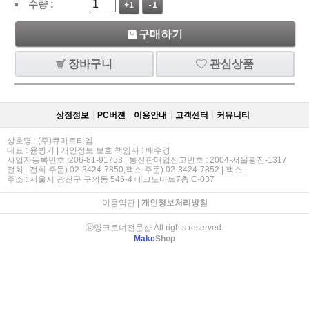
수량 :
+1
-1
구매하기
장바구니
관심상품
상점정보
PC버젼
이용안내
고객센터
커뮤니티
상호명 : (주)큐마트티엠
대표 : 윤병기 | 개인정보 보호 책임자 : 배수경
사업자등록번호 :206-81-91753 | 통신판매업신고번호 : 2004-서울광진-1317
전화 : 전화 주문) 02-3424-7850,팩스 주문) 02-3424-7852 | 팩스 :
주소 : 서울시 광진구 구의동 546-4 테크노마트7층 C-037
이용약관
|
개인정보처리방침
ⓒ잉크토너전문샵 All rights reserved.
Make
Shop