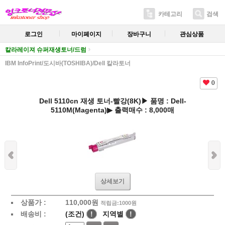
카테고리
검색
로그인
마이페이지
장바구니
관심상품
칼라레이져 슈퍼재생토너/드럼
IBM InfoPrint/도시바(TOSHIBA)/Dell 칼라토너
0
Dell 5110cn 재생 토너-빨강(8K)▶ 품명 : Dell-
5110M(Magenta)▶ 출력매수 : 8,000매
상세보기
상품가 :
110,000
원
적립금:1000원
배송비 :
(조건)
!
지역별
!